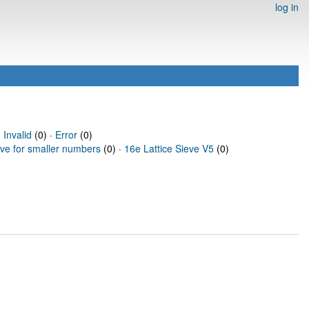
log in
·
Invalid
(0) ·
Error
(0)
eve for smaller numbers
(0) ·
16e Lattice Sieve V5
(0)