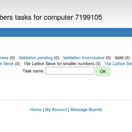
mbers tasks for computer 7199105
gress
(0) ·
Validation pending
(0) ·
Validation inconclusive
(0) · Valid (0) 
ce Sieve
(0) · 15e Lattice Sieve for smaller numbers (0) ·
16e Lattice Si
Task name:
Home
|
My Account
|
Message Boards