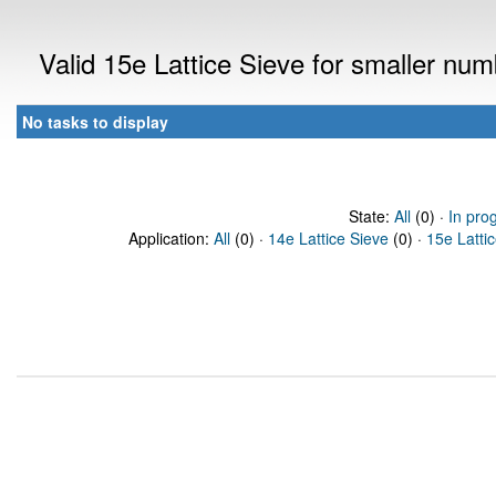
Valid 15e Lattice Sieve for smaller nu
No tasks to display
State:
All
(0) ·
In pro
Application:
All
(0) ·
14e Lattice Sieve
(0) ·
15e Latti