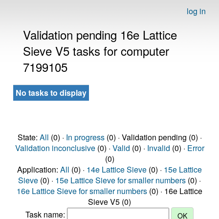
log in
Validation pending 16e Lattice
Sieve V5 tasks for computer
7199105
No tasks to display
State:
All
(0) ·
In progress
(0) · Validation pending (0) ·
Validation inconclusive
(0) ·
Valid
(0) ·
Invalid
(0) ·
Error
(0)
Application:
All
(0) ·
14e Lattice Sieve
(0) ·
15e Lattice
Sieve
(0) ·
15e Lattice Sieve for smaller numbers
(0) ·
16e Lattice Sieve for smaller numbers
(0) · 16e Lattice
Sieve V5 (0)
Task name: