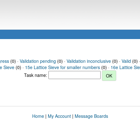
gress
(0) ·
Validation pending
(0) ·
Validation inconclusive
(0) ·
Valid
(0) 
ce Sieve
(0) ·
15e Lattice Sieve for smaller numbers
(0) ·
16e Lattice Si
Task name:
Home
|
My Account
|
Message Boards