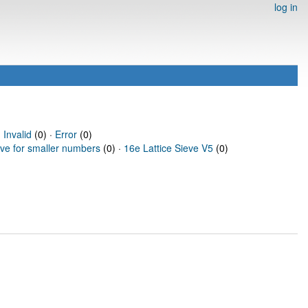
log in
·
Invalid
(0) ·
Error
(0)
eve for smaller numbers
(0) ·
16e Lattice Sieve V5
(0)