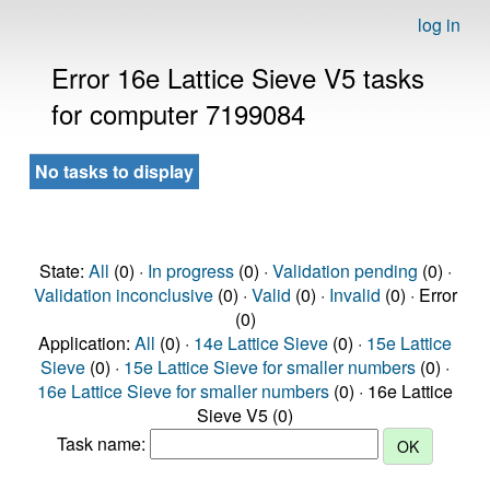
log in
Error 16e Lattice Sieve V5 tasks
for computer 7199084
No tasks to display
State:
All
(0) ·
In progress
(0) ·
Validation pending
(0) ·
Validation inconclusive
(0) ·
Valid
(0) ·
Invalid
(0) · Error
(0)
Application:
All
(0) ·
14e Lattice Sieve
(0) ·
15e Lattice
Sieve
(0) ·
15e Lattice Sieve for smaller numbers
(0) ·
16e Lattice Sieve for smaller numbers
(0) · 16e Lattice
Sieve V5 (0)
Task name: