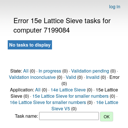
log in
Error 15e Lattice Sieve tasks for
computer 7199084
No tasks to display
State:
All
(0) ·
In progress
(0) ·
Validation pending
(0) ·
Validation inconclusive
(0) ·
Valid
(0) ·
Invalid
(0) · Error
(0)
Application:
All
(0) ·
14e Lattice Sieve
(0) · 15e Lattice
Sieve (0) ·
15e Lattice Sieve for smaller numbers
(0) ·
16e Lattice Sieve for smaller numbers
(0) ·
16e Lattice
Sieve V5
(0)
Task name: