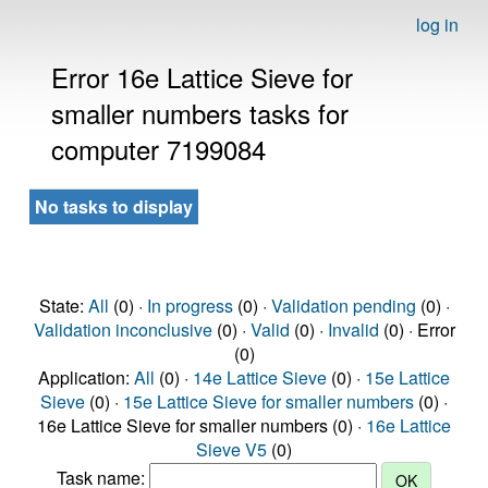
log in
Error 16e Lattice Sieve for
smaller numbers tasks for
computer 7199084
No tasks to display
State:
All
(0) ·
In progress
(0) ·
Validation pending
(0) ·
Validation inconclusive
(0) ·
Valid
(0) ·
Invalid
(0) · Error
(0)
Application:
All
(0) ·
14e Lattice Sieve
(0) ·
15e Lattice
Sieve
(0) ·
15e Lattice Sieve for smaller numbers
(0) ·
16e Lattice Sieve for smaller numbers (0) ·
16e Lattice
Sieve V5
(0)
Task name: