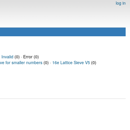
log in
·
Invalid
(0) · Error (0)
eve for smaller numbers
(0) ·
16e Lattice Sieve V5
(0)