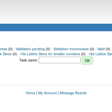
gress
(0) ·
Validation pending
(0) ·
Validation inconclusive
(0) ·
Valid
(0) 
ce Sieve
(0) ·
15e Lattice Sieve for smaller numbers
(0) ·
16e Lattice Si
Task name:
Home
|
My Account
|
Message Boards