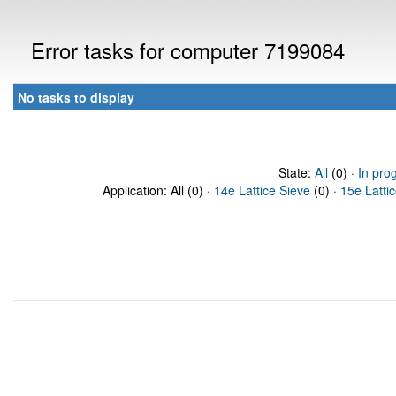
Error tasks for computer 7199084
No tasks to display
State:
All
(0) ·
In pro
Application: All (0) ·
14e Lattice Sieve
(0) ·
15e Latti