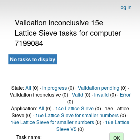
log in
Validation inconclusive 15e
Lattice Sieve tasks for computer
7199084
No tasks to display
State:
All
(0) ·
In progress
(0) ·
Validation pending
(0) ·
Validation inconclusive (0) ·
Valid
(0) ·
Invalid
(0) ·
Error
(0)
Application:
All
(0) ·
14e Lattice Sieve
(0) · 15e Lattice
Sieve (0) ·
15e Lattice Sieve for smaller numbers
(0) ·
16e Lattice Sieve for smaller numbers
(0) ·
16e Lattice
Sieve V5
(0)
Task name: