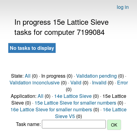
log in
In progress 15e Lattice Sieve
tasks for computer 7199084
No tasks to display
State:
All
(0) · In progress (0) ·
Validation pending
(0) ·
Validation inconclusive
(0) ·
Valid
(0) ·
Invalid
(0) ·
Error
(0)
Application:
All
(0) ·
14e Lattice Sieve
(0) · 15e Lattice
Sieve (0) ·
15e Lattice Sieve for smaller numbers
(0) ·
16e Lattice Sieve for smaller numbers
(0) ·
16e Lattice
Sieve V5
(0)
Task name: