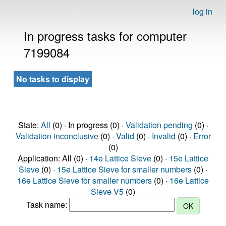
log in
In progress tasks for computer
7199084
No tasks to display
State:
All
(0) · In progress (0) ·
Validation pending
(0) ·
Validation inconclusive
(0) ·
Valid
(0) ·
Invalid
(0) ·
Error
(0)
Application: All (0) ·
14e Lattice Sieve
(0) ·
15e Lattice
Sieve
(0) ·
15e Lattice Sieve for smaller numbers
(0) ·
16e Lattice Sieve for smaller numbers
(0) ·
16e Lattice
Sieve V5
(0)
Task name: