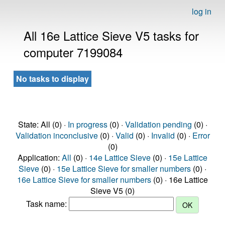
log in
All 16e Lattice Sieve V5 tasks for
computer 7199084
No tasks to display
State: All (0) ·
In progress
(0) ·
Validation pending
(0) ·
Validation inconclusive
(0) ·
Valid
(0) ·
Invalid
(0) ·
Error
(0)
Application:
All
(0) ·
14e Lattice Sieve
(0) ·
15e Lattice
Sieve
(0) ·
15e Lattice Sieve for smaller numbers
(0) ·
16e Lattice Sieve for smaller numbers
(0) · 16e Lattice
Sieve V5 (0)
Task name: