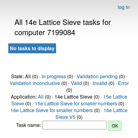
log in
All 14e Lattice Sieve tasks for
computer 7199084
No tasks to display
State: All (0) ·
In progress
(0) ·
Validation pending
(0) ·
Validation inconclusive
(0) ·
Valid
(0) ·
Invalid
(0) ·
Error
(0)
Application:
All
(0) · 14e Lattice Sieve (0) ·
15e Lattice
Sieve
(0) ·
15e Lattice Sieve for smaller numbers
(0) ·
16e Lattice Sieve for smaller numbers
(0) ·
16e Lattice
Sieve V5
(0)
Task name: