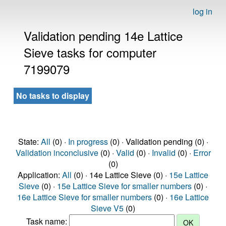
log in
Validation pending 14e Lattice
Sieve tasks for computer
7199079
No tasks to display
State:
All
(0) ·
In progress
(0) · Validation pending (0) ·
Validation inconclusive
(0) ·
Valid
(0) ·
Invalid
(0) ·
Error
(0)
Application:
All
(0) · 14e Lattice Sieve (0) ·
15e Lattice
Sieve
(0) ·
15e Lattice Sieve for smaller numbers
(0) ·
16e Lattice Sieve for smaller numbers
(0) ·
16e Lattice
Sieve V5
(0)
Task name: