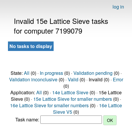
log in
Invalid 15e Lattice Sieve tasks
for computer 7199079
No tasks to display
State:
All
(0) ·
In progress
(0) ·
Validation pending
(0) ·
Validation inconclusive
(0) ·
Valid
(0) · Invalid (0) ·
Error
(0)
Application:
All
(0) ·
14e Lattice Sieve
(0) · 15e Lattice
Sieve (0) ·
15e Lattice Sieve for smaller numbers
(0) ·
16e Lattice Sieve for smaller numbers
(0) ·
16e Lattice
Sieve V5
(0)
Task name: