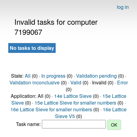
log in
Invalid tasks for computer
7199067
No tasks to display
State:
All
(0) ·
In progress
(0) ·
Validation pending
(0) ·
Validation inconclusive
(0) ·
Valid
(0) · Invalid (0) ·
Error
(0)
Application: All (0) ·
14e Lattice Sieve
(0) ·
15e Lattice
Sieve
(0) ·
15e Lattice Sieve for smaller numbers
(0) ·
16e Lattice Sieve for smaller numbers
(0) ·
16e Lattice
Sieve V5
(0)
Task name: