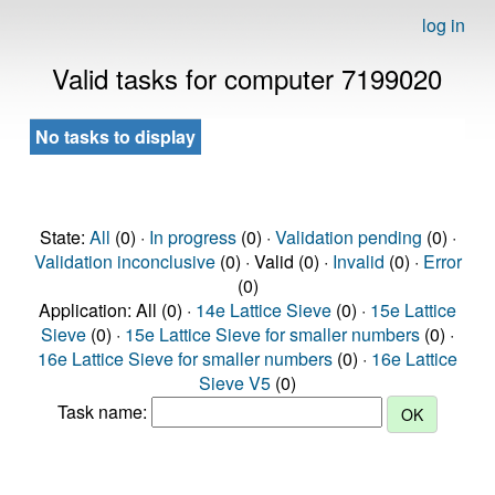
log in
Valid tasks for computer 7199020
No tasks to display
State:
All
(0) ·
In progress
(0) ·
Validation pending
(0) ·
Validation inconclusive
(0) · Valid (0) ·
Invalid
(0) ·
Error
(0)
Application: All (0) ·
14e Lattice Sieve
(0) ·
15e Lattice
Sieve
(0) ·
15e Lattice Sieve for smaller numbers
(0) ·
16e Lattice Sieve for smaller numbers
(0) ·
16e Lattice
Sieve V5
(0)
Task name: