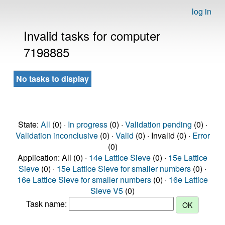
log in
Invalid tasks for computer
7198885
No tasks to display
State:
All
(0) ·
In progress
(0) ·
Validation pending
(0) ·
Validation inconclusive
(0) ·
Valid
(0) · Invalid (0) ·
Error
(0)
Application: All (0) ·
14e Lattice Sieve
(0) ·
15e Lattice
Sieve
(0) ·
15e Lattice Sieve for smaller numbers
(0) ·
16e Lattice Sieve for smaller numbers
(0) ·
16e Lattice
Sieve V5
(0)
Task name: