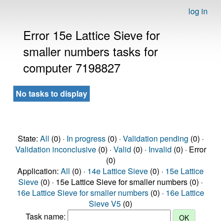
log in
Error 15e Lattice Sieve for
smaller numbers tasks for
computer 7198827
No tasks to display
State:
All
(0) ·
In progress
(0) ·
Validation pending
(0) ·
Validation inconclusive
(0) ·
Valid
(0) ·
Invalid
(0) · Error
(0)
Application:
All
(0) ·
14e Lattice Sieve
(0) ·
15e Lattice
Sieve
(0) · 15e Lattice Sieve for smaller numbers (0) ·
16e Lattice Sieve for smaller numbers
(0) ·
16e Lattice
Sieve V5
(0)
Task name: