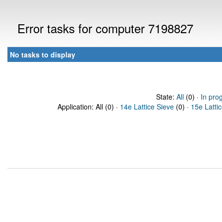
Error tasks for computer 7198827
No tasks to display
State:
All
(0) ·
In pro
Application: All (0) ·
14e Lattice Sieve
(0) ·
15e Latti