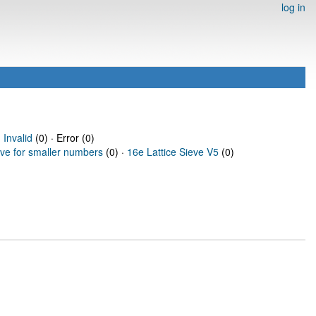
log in
·
Invalid
(0) · Error (0)
eve for smaller numbers
(0) ·
16e Lattice Sieve V5
(0)