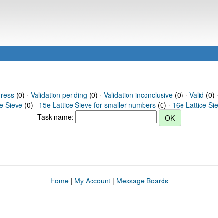
gress
(0) ·
Validation pending
(0) ·
Validation inconclusive
(0) ·
Valid
(0) 
ce Sieve
(0) ·
15e Lattice Sieve for smaller numbers
(0) ·
16e Lattice Si
Task name:
Home
|
My Account
|
Message Boards