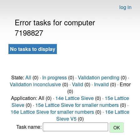
log in
Error tasks for computer
7198827
No tasks to display
State:
All
(0) ·
In progress
(0) ·
Validation pending
(0) ·
Validation inconclusive
(0) ·
Valid
(0) ·
Invalid
(0) · Error
(0)
Application: All (0) ·
14e Lattice Sieve
(0) ·
15e Lattice
Sieve
(0) ·
15e Lattice Sieve for smaller numbers
(0) ·
16e Lattice Sieve for smaller numbers
(0) ·
16e Lattice
Sieve V5
(0)
Task name: