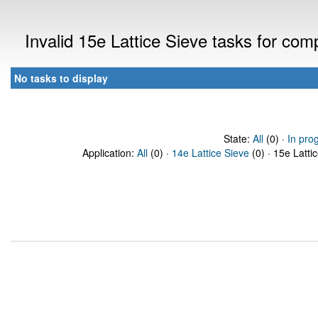
Invalid 15e Lattice Sieve tasks for co
No tasks to display
State:
All
(0) ·
In pro
Application:
All
(0) ·
14e Lattice Sieve
(0) · 15e Latti