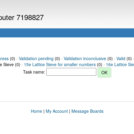
mputer 7198827
gress
(0) ·
Validation pending
(0) ·
Validation inconclusive
(0) ·
Valid
(0) ·
ce Sieve (0) ·
15e Lattice Sieve for smaller numbers
(0) ·
16e Lattice Si
Task name:
Home
|
My Account
|
Message Boards