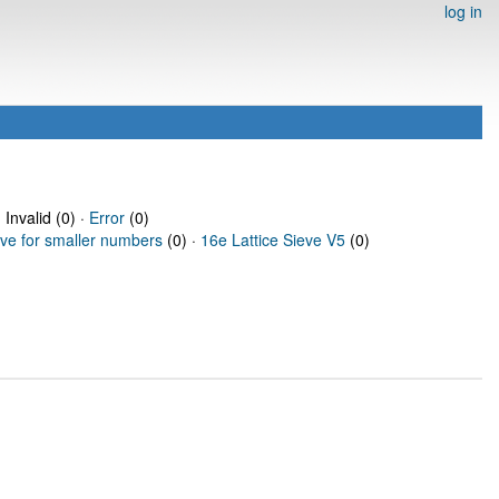
log in
 Invalid (0) ·
Error
(0)
eve for smaller numbers
(0) ·
16e Lattice Sieve V5
(0)