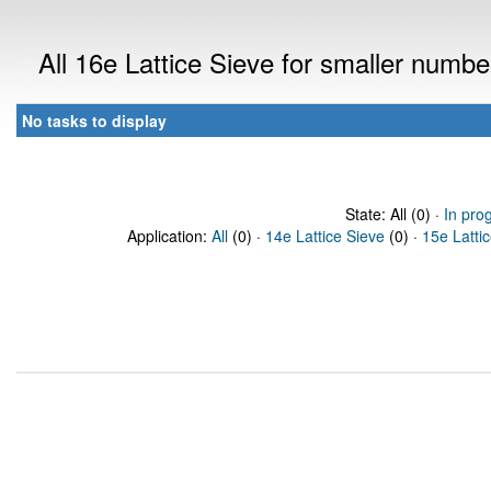
All 16e Lattice Sieve for smaller numb
No tasks to display
State: All (0) ·
In pro
Application:
All
(0) ·
14e Lattice Sieve
(0) ·
15e Latti