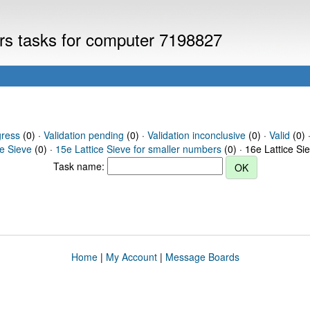
ers tasks for computer 7198827
gress
(0) ·
Validation pending
(0) ·
Validation inconclusive
(0) ·
Valid
(0) 
ce Sieve
(0) ·
15e Lattice Sieve for smaller numbers
(0) · 16e Lattice Si
Task name:
Home
|
My Account
|
Message Boards