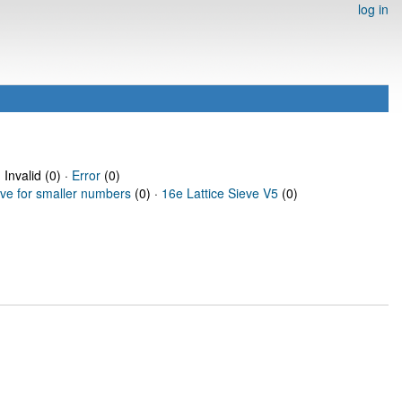
log in
 Invalid (0) ·
Error
(0)
eve for smaller numbers
(0) ·
16e Lattice Sieve V5
(0)