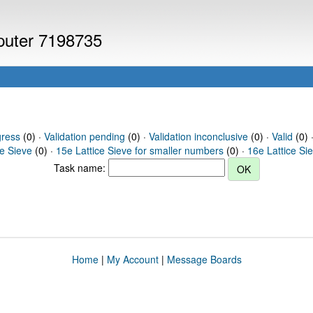
mputer 7198735
gress
(0) ·
Validation pending
(0) ·
Validation inconclusive
(0) ·
Valid
(0) ·
ce Sieve
(0) ·
15e Lattice Sieve for smaller numbers
(0) ·
16e Lattice Si
Task name:
Home
|
My Account
|
Message Boards