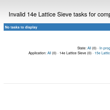
Invalid 14e Lattice Sieve tasks for co
No tasks to display
State:
All
(0) ·
In pro
Application:
All
(0) · 14e Lattice Sieve (0) ·
15e Latti