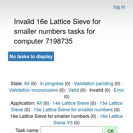
log in
Invalid 16e Lattice Sieve for
smaller numbers tasks for
computer 7198735
No tasks to display
State:
All
(0) ·
In progress
(0) ·
Validation pending
(0) ·
Validation inconclusive
(0) ·
Valid
(0) · Invalid (0) ·
Error
(0)
Application:
All
(0) ·
14e Lattice Sieve
(0) ·
15e Lattice
Sieve
(0) ·
15e Lattice Sieve for smaller numbers
(0) ·
16e Lattice Sieve for smaller numbers (0) ·
16e Lattice
Sieve V5
(0)
Task name: