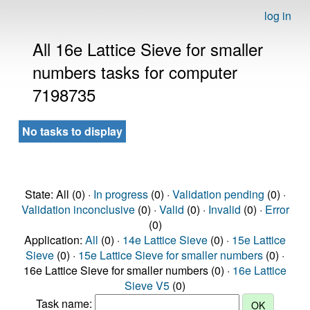
log in
All 16e Lattice Sieve for smaller
numbers tasks for computer
7198735
No tasks to display
State: All (0) ·
In progress
(0) ·
Validation pending
(0) ·
Validation inconclusive
(0) ·
Valid
(0) ·
Invalid
(0) ·
Error
(0)
Application:
All
(0) ·
14e Lattice Sieve
(0) ·
15e Lattice
Sieve
(0) ·
15e Lattice Sieve for smaller numbers
(0) ·
16e Lattice Sieve for smaller numbers (0) ·
16e Lattice
Sieve V5
(0)
Task name: