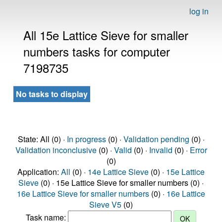
log in
All 15e Lattice Sieve for smaller
numbers tasks for computer
7198735
No tasks to display
State: All (0) ·
In progress
(0) ·
Validation pending
(0) ·
Validation inconclusive
(0) ·
Valid
(0) ·
Invalid
(0) ·
Error
(0)
Application:
All
(0) ·
14e Lattice Sieve
(0) ·
15e Lattice
Sieve
(0) · 15e Lattice Sieve for smaller numbers (0) ·
16e Lattice Sieve for smaller numbers
(0) ·
16e Lattice
Sieve V5
(0)
Task name: