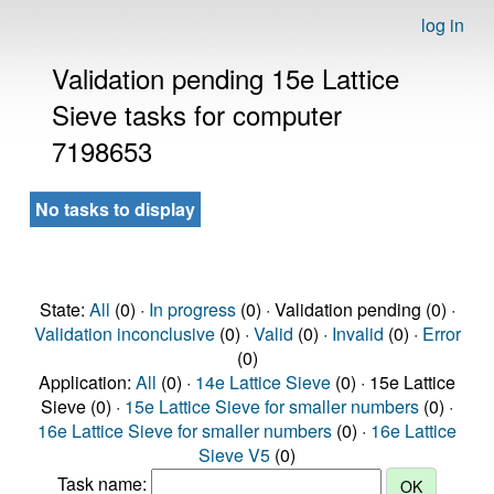
log in
Validation pending 15e Lattice
Sieve tasks for computer
7198653
No tasks to display
State:
All
(0) ·
In progress
(0) · Validation pending (0) ·
Validation inconclusive
(0) ·
Valid
(0) ·
Invalid
(0) ·
Error
(0)
Application:
All
(0) ·
14e Lattice Sieve
(0) · 15e Lattice
Sieve (0) ·
15e Lattice Sieve for smaller numbers
(0) ·
16e Lattice Sieve for smaller numbers
(0) ·
16e Lattice
Sieve V5
(0)
Task name: