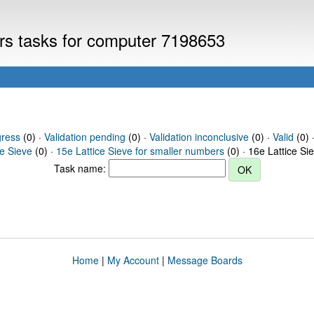
ers tasks for computer 7198653
gress
(0) ·
Validation pending
(0) ·
Validation inconclusive
(0) ·
Valid
(0) 
ce Sieve
(0) ·
15e Lattice Sieve for smaller numbers
(0) · 16e Lattice Si
Task name:
Home
|
My Account
|
Message Boards