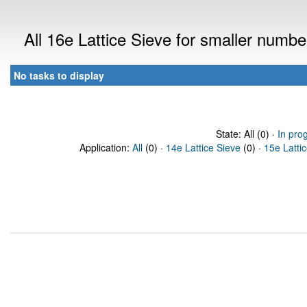
All 16e Lattice Sieve for smaller numb
No tasks to display
State: All (0) ·
In pro
Application:
All
(0) ·
14e Lattice Sieve
(0) ·
15e Latti