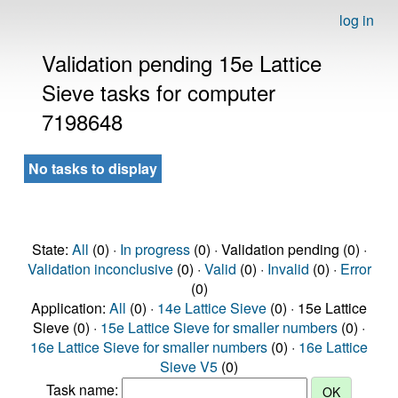
log in
Validation pending 15e Lattice
Sieve tasks for computer
7198648
No tasks to display
State:
All
(0) ·
In progress
(0) · Validation pending (0) ·
Validation inconclusive
(0) ·
Valid
(0) ·
Invalid
(0) ·
Error
(0)
Application:
All
(0) ·
14e Lattice Sieve
(0) · 15e Lattice
Sieve (0) ·
15e Lattice Sieve for smaller numbers
(0) ·
16e Lattice Sieve for smaller numbers
(0) ·
16e Lattice
Sieve V5
(0)
Task name: