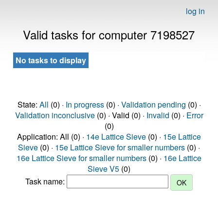
log in
Valid tasks for computer 7198527
No tasks to display
State:
All
(0) ·
In progress
(0) ·
Validation pending
(0) ·
Validation inconclusive
(0) · Valid (0) ·
Invalid
(0) ·
Error
(0)
Application: All (0) ·
14e Lattice Sieve
(0) ·
15e Lattice
Sieve
(0) ·
15e Lattice Sieve for smaller numbers
(0) ·
16e Lattice Sieve for smaller numbers
(0) ·
16e Lattice
Sieve V5
(0)
Task name: