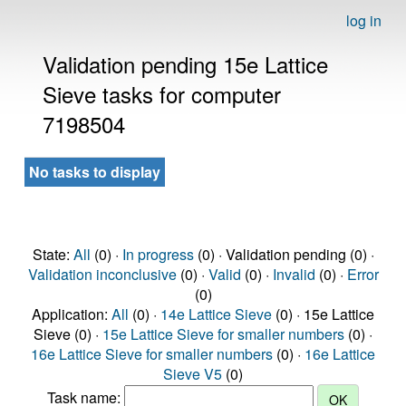
log in
Validation pending 15e Lattice
Sieve tasks for computer
7198504
No tasks to display
State:
All
(0) ·
In progress
(0) · Validation pending (0) ·
Validation inconclusive
(0) ·
Valid
(0) ·
Invalid
(0) ·
Error
(0)
Application:
All
(0) ·
14e Lattice Sieve
(0) · 15e Lattice
Sieve (0) ·
15e Lattice Sieve for smaller numbers
(0) ·
16e Lattice Sieve for smaller numbers
(0) ·
16e Lattice
Sieve V5
(0)
Task name: