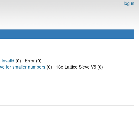
log in
·
Invalid
(0) · Error (0)
eve for smaller numbers
(0) · 16e Lattice Sieve V5 (0)