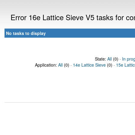
Error 16e Lattice Sieve V5 tasks for 
No tasks to display
State:
All
(0) ·
In pro
Application:
All
(0) ·
14e Lattice Sieve
(0) ·
15e Latti