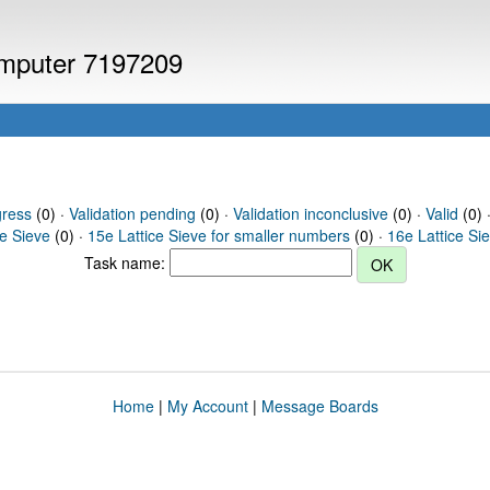
computer 7197209
gress
(0) ·
Validation pending
(0) ·
Validation inconclusive
(0) ·
Valid
(0) 
ce Sieve
(0) ·
15e Lattice Sieve for smaller numbers
(0) ·
16e Lattice Si
Task name:
Home
|
My Account
|
Message Boards