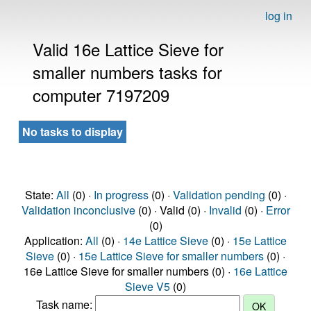
log in
Valid 16e Lattice Sieve for
smaller numbers tasks for
computer 7197209
No tasks to display
State:
All
(0) ·
In progress
(0) ·
Validation pending
(0) ·
Validation inconclusive
(0) · Valid (0) ·
Invalid
(0) ·
Error
(0)
Application:
All
(0) ·
14e Lattice Sieve
(0) ·
15e Lattice
Sieve
(0) ·
15e Lattice Sieve for smaller numbers
(0) ·
16e Lattice Sieve for smaller numbers (0) ·
16e Lattice
Sieve V5
(0)
Task name: