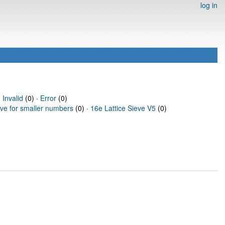
log in
·
Invalid
(0) ·
Error
(0)
eve for smaller numbers
(0) ·
16e Lattice Sieve V5
(0)