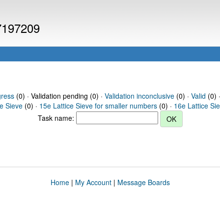
 7197209
gress
(0) · Validation pending (0) ·
Validation inconclusive
(0) ·
Valid
(0) 
ce Sieve
(0) ·
15e Lattice Sieve for smaller numbers
(0) ·
16e Lattice Si
Task name:
Home
|
My Account
|
Message Boards