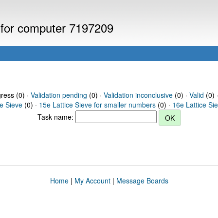
s for computer 7197209
gress (0) ·
Validation pending
(0) ·
Validation inconclusive
(0) ·
Valid
(0) 
ce Sieve
(0) ·
15e Lattice Sieve for smaller numbers
(0) ·
16e Lattice Si
Task name:
Home
|
My Account
|
Message Boards