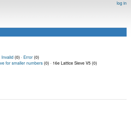
log in
·
Invalid
(0) ·
Error
(0)
eve for smaller numbers
(0) · 16e Lattice Sieve V5 (0)