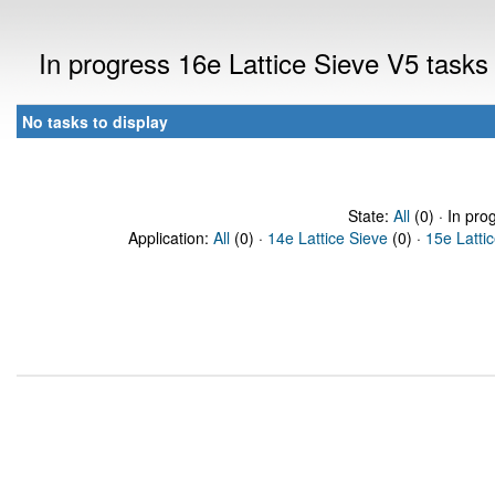
In progress 16e Lattice Sieve V5 task
No tasks to display
State:
All
(0) · In pro
Application:
All
(0) ·
14e Lattice Sieve
(0) ·
15e Latti