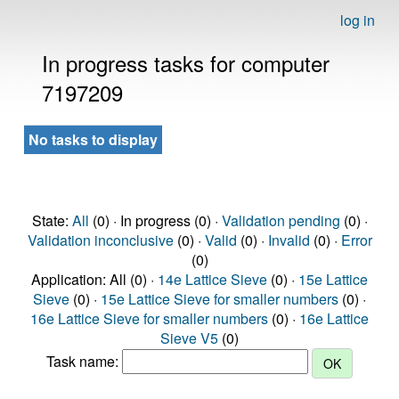
log in
In progress tasks for computer
7197209
No tasks to display
State:
All
(0) · In progress (0) ·
Validation pending
(0) ·
Validation inconclusive
(0) ·
Valid
(0) ·
Invalid
(0) ·
Error
(0)
Application: All (0) ·
14e Lattice Sieve
(0) ·
15e Lattice
Sieve
(0) ·
15e Lattice Sieve for smaller numbers
(0) ·
16e Lattice Sieve for smaller numbers
(0) ·
16e Lattice
Sieve V5
(0)
Task name: