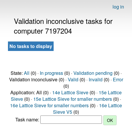
log in
Validation inconclusive tasks for
computer 7197204
No tasks to display
State:
All
(0) ·
In progress
(0) ·
Validation pending
(0) ·
Validation inconclusive (0) ·
Valid
(0) ·
Invalid
(0) ·
Error
(0)
Application: All (0) ·
14e Lattice Sieve
(0) ·
15e Lattice
Sieve
(0) ·
15e Lattice Sieve for smaller numbers
(0) ·
16e Lattice Sieve for smaller numbers
(0) ·
16e Lattice
Sieve V5
(0)
Task name: