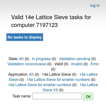
log in
Valid 14e Lattice Sieve tasks for
computer 7197123
No tasks to display
State:
All
(0) ·
In progress
(0) ·
Validation pending
(0) ·
Validation inconclusive
(0) · Valid (0) ·
Invalid
(0) ·
Error
(0)
Application:
All
(0) · 14e Lattice Sieve (0) ·
15e Lattice
Sieve
(0) ·
15e Lattice Sieve for smaller numbers
(0) ·
16e Lattice Sieve for smaller numbers
(0) ·
16e Lattice
Sieve V5
(0)
Task name: