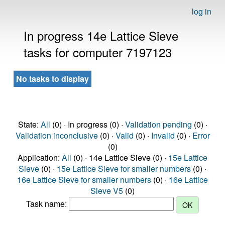
log in
In progress 14e Lattice Sieve
tasks for computer 7197123
No tasks to display
State:
All
(0) · In progress (0) ·
Validation pending
(0) ·
Validation inconclusive
(0) ·
Valid
(0) ·
Invalid
(0) ·
Error
(0)
Application:
All
(0) · 14e Lattice Sieve (0) ·
15e Lattice
Sieve
(0) ·
15e Lattice Sieve for smaller numbers
(0) ·
16e Lattice Sieve for smaller numbers
(0) ·
16e Lattice
Sieve V5
(0)
Task name: