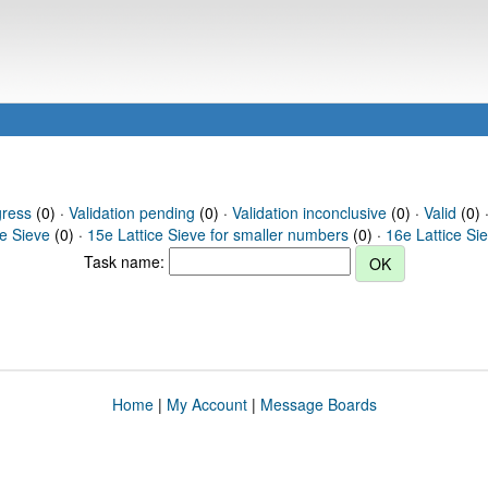
gress
(0) ·
Validation pending
(0) ·
Validation inconclusive
(0) ·
Valid
(0) 
ce Sieve
(0) ·
15e Lattice Sieve for smaller numbers
(0) ·
16e Lattice Si
Task name:
Home
|
My Account
|
Message Boards