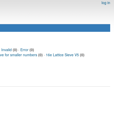
log in
·
Invalid
(0) ·
Error
(0)
eve for smaller numbers
(0) ·
16e Lattice Sieve V5
(0)