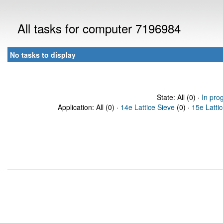
All tasks for computer 7196984
No tasks to display
State: All (0) ·
In pro
Application: All (0) ·
14e Lattice Sieve
(0) ·
15e Latti