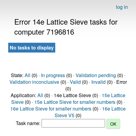
log in
Error 14e Lattice Sieve tasks for
computer 7196816
No tasks to display
State:
All
(0) ·
In progress
(0) ·
Validation pending
(0) ·
Validation inconclusive
(0) ·
Valid
(0) ·
Invalid
(0) · Error
(0)
Application:
All
(0) · 14e Lattice Sieve (0) ·
15e Lattice
Sieve
(0) ·
15e Lattice Sieve for smaller numbers
(0) ·
16e Lattice Sieve for smaller numbers
(0) ·
16e Lattice
Sieve V5
(0)
Task name: