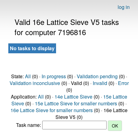
log in
Valid 16e Lattice Sieve V5 tasks
for computer 7196816
No tasks to display
State:
All
(0) ·
In progress
(0) ·
Validation pending
(0) ·
Validation inconclusive
(0) · Valid (0) ·
Invalid
(0) ·
Error
(0)
Application:
All
(0) ·
14e Lattice Sieve
(0) ·
15e Lattice
Sieve
(0) ·
15e Lattice Sieve for smaller numbers
(0) ·
16e Lattice Sieve for smaller numbers
(0) · 16e Lattice
Sieve V5 (0)
Task name: