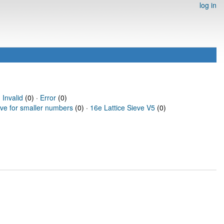
log in
·
Invalid
(0) ·
Error
(0)
eve for smaller numbers
(0) ·
16e Lattice Sieve V5
(0)