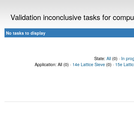
Validation inconclusive tasks for comp
No tasks to display
State:
All
(0) ·
In pro
Application: All (0) ·
14e Lattice Sieve
(0) ·
15e Latti