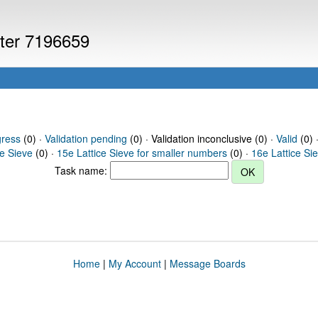
uter 7196659
gress
(0) ·
Validation pending
(0) · Validation inconclusive (0) ·
Valid
(0) 
ce Sieve
(0) ·
15e Lattice Sieve for smaller numbers
(0) ·
16e Lattice Si
Task name:
Home
|
My Account
|
Message Boards