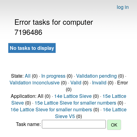
log in
Error tasks for computer
7196486
No tasks to display
State:
All
(0) ·
In progress
(0) ·
Validation pending
(0) ·
Validation inconclusive
(0) ·
Valid
(0) ·
Invalid
(0) · Error
(0)
Application: All (0) ·
14e Lattice Sieve
(0) ·
15e Lattice
Sieve
(0) ·
15e Lattice Sieve for smaller numbers
(0) ·
16e Lattice Sieve for smaller numbers
(0) ·
16e Lattice
Sieve V5
(0)
Task name: