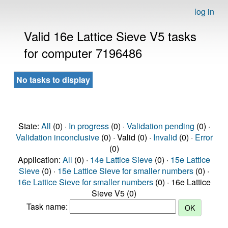
log in
Valid 16e Lattice Sieve V5 tasks
for computer 7196486
No tasks to display
State:
All
(0) ·
In progress
(0) ·
Validation pending
(0) ·
Validation inconclusive
(0) · Valid (0) ·
Invalid
(0) ·
Error
(0)
Application:
All
(0) ·
14e Lattice Sieve
(0) ·
15e Lattice
Sieve
(0) ·
15e Lattice Sieve for smaller numbers
(0) ·
16e Lattice Sieve for smaller numbers
(0) · 16e Lattice
Sieve V5 (0)
Task name: