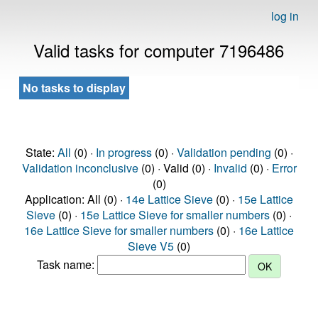
log in
Valid tasks for computer 7196486
No tasks to display
State:
All
(0) ·
In progress
(0) ·
Validation pending
(0) ·
Validation inconclusive
(0) · Valid (0) ·
Invalid
(0) ·
Error
(0)
Application: All (0) ·
14e Lattice Sieve
(0) ·
15e Lattice
Sieve
(0) ·
15e Lattice Sieve for smaller numbers
(0) ·
16e Lattice Sieve for smaller numbers
(0) ·
16e Lattice
Sieve V5
(0)
Task name: