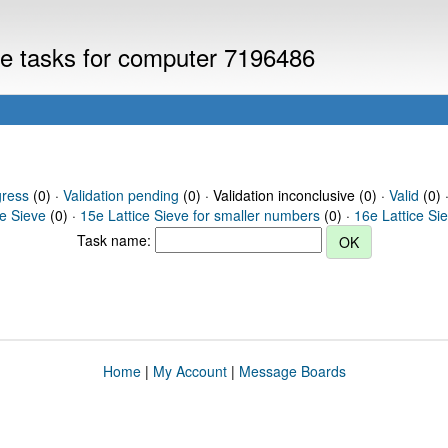
eve tasks for computer 7196486
gress
(0) ·
Validation pending
(0) · Validation inconclusive (0) ·
Valid
(0) 
ce Sieve
(0) ·
15e Lattice Sieve for smaller numbers
(0) ·
16e Lattice Si
Task name:
Home
|
My Account
|
Message Boards