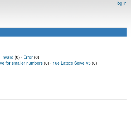
log in
·
Invalid
(0) ·
Error
(0)
eve for smaller numbers
(0) ·
16e Lattice Sieve V5
(0)