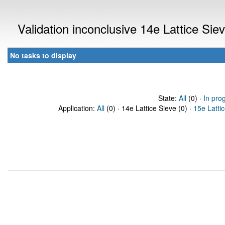
Validation inconclusive 14e Lattice Si
No tasks to display
State:
All
(0) ·
In pro
Application:
All
(0) · 14e Lattice Sieve (0) ·
15e Latti