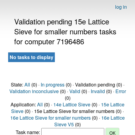
log in
Validation pending 15e Lattice
Sieve for smaller numbers tasks
for computer 7196486
No tasks to display
State:
All
(0) ·
In progress
(0) · Validation pending (0) ·
Validation inconclusive
(0) ·
Valid
(0) ·
Invalid
(0) ·
Error
(0)
Application:
All
(0) ·
14e Lattice Sieve
(0) ·
15e Lattice
Sieve
(0) · 15e Lattice Sieve for smaller numbers (0) ·
16e Lattice Sieve for smaller numbers
(0) ·
16e Lattice
Sieve V5
(0)
Task name: