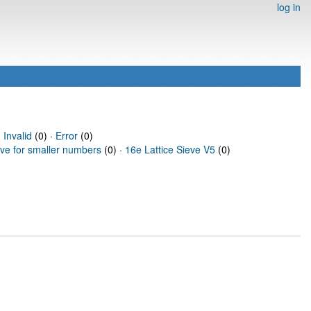
log in
·
Invalid
(0) ·
Error
(0)
eve for smaller numbers
(0) ·
16e Lattice Sieve V5
(0)