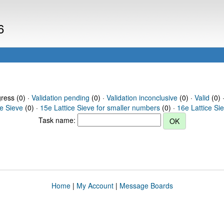
6
gress (0) ·
Validation pending
(0) ·
Validation inconclusive
(0) ·
Valid
(0) 
ce Sieve
(0) ·
15e Lattice Sieve for smaller numbers
(0) ·
16e Lattice Si
Task name:
Home
|
My Account
|
Message Boards