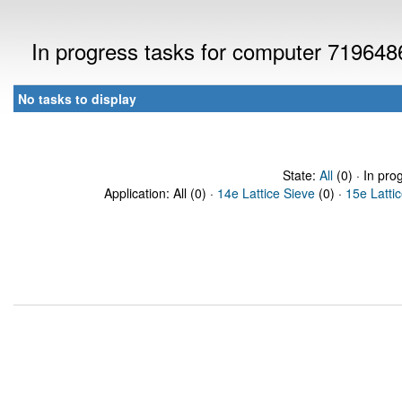
In progress tasks for computer 719648
No tasks to display
State:
All
(0) · In pro
Application: All (0) ·
14e Lattice Sieve
(0) ·
15e Latti