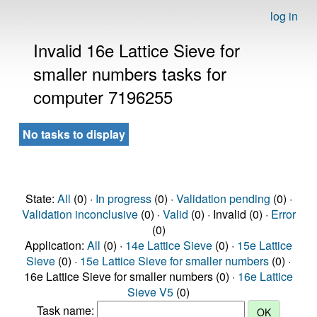
log in
Invalid 16e Lattice Sieve for
smaller numbers tasks for
computer 7196255
No tasks to display
State:
All
(0) ·
In progress
(0) ·
Validation pending
(0) ·
Validation inconclusive
(0) ·
Valid
(0) · Invalid (0) ·
Error
(0)
Application:
All
(0) ·
14e Lattice Sieve
(0) ·
15e Lattice
Sieve
(0) ·
15e Lattice Sieve for smaller numbers
(0) ·
16e Lattice Sieve for smaller numbers (0) ·
16e Lattice
Sieve V5
(0)
Task name: